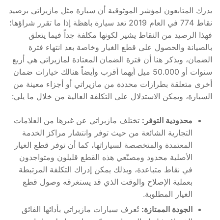
يدرك المتابعون لمؤشر الموثوقية أن سيارة مثل مازيراتي برصيد
نقاط 774 في العام 2019 تعد سيارة باهظة إذا ما تقرر شراؤها؛
فهذا الرصيد من النقاط يشير لكونها مكلفة جداً فيما يتعلق
بالصيانة والحصول على قطع الغيار وخاصة بعد انتهاء فترة
الضمان، ويذكر هنا أن فترة الضمان المعتادة لمازيراتي هي أربع
سنوات أو 50.000 ميل أيهما أقرب وأيضاً هنالك خيارات ضمان
أخرى متعلقة بطرازات محددة من مازيراتي أو أجزاء معينة من
السيارة، ويمكن الاستدلال على التكلفة العالية من خلال ما يلي:
محدودية التوفر:
تختلف مازيراتي عن غيرها من العلامات
التجارية الشائعة من حيث توفر وانتشار مراكز الخدمة
المعتمدة والمتخصصة لسياراتها، كما أن توفر قطع الغيار
الأصلية محدود ومصنّعي هذه القطع قليلون ومتواجدون
في نقاط متباعدة، وبذلك يمكن إدراك التكلفة المرتبطة
بعملية الإصلاح والوقت الذي قد يستغرقه وصول قطع
الغيار المطلوبة.
الجودة الممتازة:
تُعرف سيارات مازيراتي بأدائها الفائق