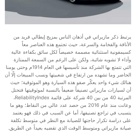
يرتبط ذكر مازيراتي في أذهان الناس بمزيج إيطالي فريد من
الأناقة والفخامة والسرعة، حيث تجتمع هذه العناصر معاً
كسيمفونية استثنائية مصممة خصيصاً لكل سائق بكفاءة عالية
وأداء لا تشوبه شائبة، ولكن على الرغم من السمعة الممتازة
التي تتمتع بها الشركة منذ تأسيسها في العام 1914م وحتى يومنا
الحاضر وما تشهده من ارتفاع في شعبيتها ونسب المبيعات إلّا أن
هنالك شيء واحد يعكّر صفو هذه السيارة وهو الموثوقية؛ حيث
أن لسيارات مازيراتي تصنيفاً ضعيفاً بالنسبة لموثوقيتها فتحتل
المرتبة 40 من بين 40 شركة على قائمة ReliabilityIndex،
وعانت منذ عام 2016 من حصد عدد عالي من النقاط؛ وهو ما
يتسبب في تراجع تصنيفها، أما عن السبب في ذلك فهو يعتمد
على دراسة تكرار حاجتها للصيانة مع النظر في متوسط تكلفة
صيانة مازيراتي ومتوسط الوقت الذي تقضيه بعيداً عن الطريق.