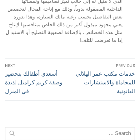
الذي لا مثيل له إلى جانب تميّز تصاميمها ولمساتها
الداخلية المصقولة يدوياً، وذلك مع إتاحة المجال لتخصيص
بعض التفاصيل بحسب رغبة مالك السيارة، وهذا بدوره
يعني مجهود مبذول أكبر من ذلك الخاص بمنافسيها لإنتاج
مثل هذه الخصائص، بالإضافة لصعوبة التصليح أو الاستبدال
إذا ما تعرضت للتلف!
تصفّح
NEXT
PREVIOUS
المقالات
Next
Previous
خدمات مكتب عمر الهلالي
أسعدي أطفالك بتحضير
post:
post:
للمحاماة والاستشارات
وصفة كريم كراميل لذيذة
القانونية
في المنزل
Search
for: