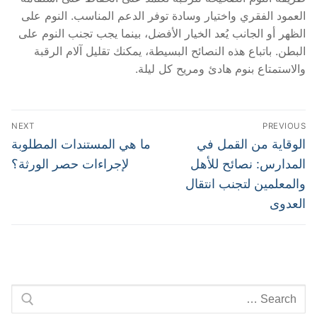
العمود الفقري واختيار وسادة توفر الدعم المناسب. النوم على
الظهر أو الجانب يُعد الخيار الأفضل، بينما يجب تجنب النوم على
البطن. باتباع هذه النصائح البسيطة، يمكنك تقليل آلام الرقبة
والاستمتاع بنوم هادئ ومريح كل ليلة.
تصفّح
NEXT
PREVIOUS
المقالات
Next
Previous
الوقاية من القمل في
ما هي المستندات المطلوبة
post:
post:
المدارس: نصائح للأهل
لإجراءات حصر الورثة؟
والمعلمين لتجنب انتقال
العدوى
Search
for: