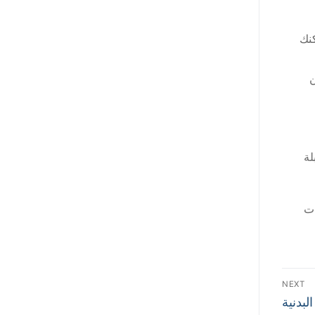
كنك
ن
لة
ات
NEXT
لبدنية