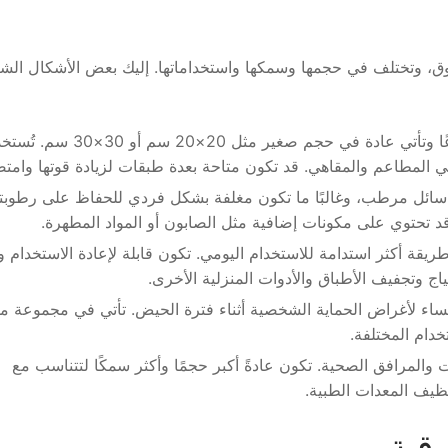
سوق، وتختلف في حجمها وسمكها واستخداماتها. إليك بعض الأشكال الشا
المناديل الورقية: تعتبر المناديل الورقية الأكثر شيوعًا وتأتي عادة في حجم 
ي المطاعم والمقاهي. قد تكون متاحة بعدة طبقات لزيادة قوتها وامتص
لى سائل مرطب، وغالبًا ما تكون مغلفة بشكل فردي للحفاظ على رطوبته
. قد تحتوي على مكونات إضافية مثل الصابون أو المواد المطهرة.
ريقة أكثر استدامة للاستخدام اليومي. تكون قابلة لإعادة الاستخدام وق
ج وتجفيف الأطباق والأدوات المنزلية الأخرى.
لنساء لأغراض الحماية الشخصية أثناء فترة الحيض. تأتي في مجموعة م
خدام المختلفة.
 والمرافق الصحية. تكون عادةً أكبر حجمًا وأكثر سمكًا لتتناسب مع
نظيف المعدات الطبية.
رقية