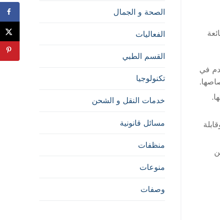
الصحة و الجمال
ئعة
الفعاليات
القسم الطبي
صغير مثل 20×20 سم أو 30×30 سم. تُستخدم في
تكنولوجيا
اصها.
ا.
خدمات النقل و الشحن
مسائل قانونية
ابلة
منظفات
ن
منوعات
وصفات