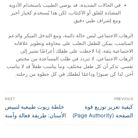
في الحالات الشديدة، قد يوصي الطبيب باستخدام الأدوية
المضادة للقلق أو الاكتئاب، لكن هذا يُستخدم كخيار أخير
ومع إشراف طبي دقيق.
الرهاب الاجتماعي ليس حالة دائمة، ومع التدخل المبكر والدعم
المناسب، يمكن للطفل التغلب على مخاوفه وتطوير علاقاته
الاجتماعية بثقة. إذا لاحظت على طفلك أعراضًا تشير إلى
الرهاب الاجتماعي، لا تتردد في طلب المساعدة من مختص
نفسي. تذكر أن كل طفل مختلف، وما يناسب طفلاً قد لا يناسب
آخر، لذا كن صبورًا وداعمًا لطفلك في كل خطوة من رحلته.
تصفّح
NEXT
PREVIOUS
المقالات
Next
Previous
كيفية تعزيز توزيع قوة
خلطة زيوت طبيعية لتبييض
post:
post:
الصفحة (Page Authority)
الأسنان: طريقة فعالة وآمنة